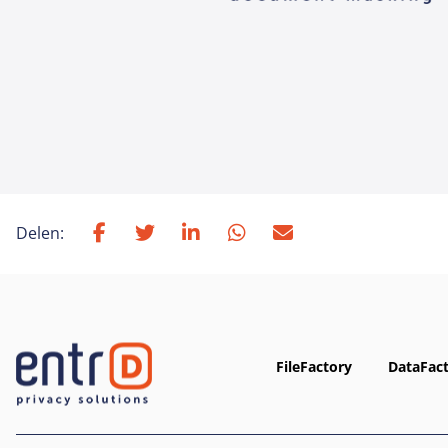
Delen:
FileFactory
DataFac