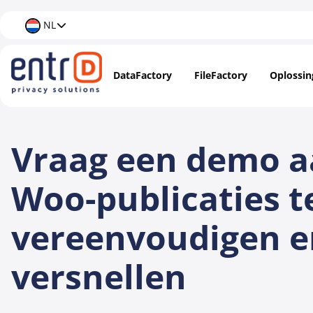
NL
DataFactory
FileFactory
Oplossin
Data M
Vraag een demo 
Docume
AI & Da
Woo-publicaties t
vereenvoudigen e
versnellen