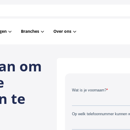
gen
Branches
Over ons
asking
Financiële instellingen
Blog
aan om
nt Masking
Overheid
Nieuws
ta Privacy
Woningcorporaties
Referenties
e
Zorg
n te
Overige
Arbeidsbemiddeling
ICT
Onderwijs