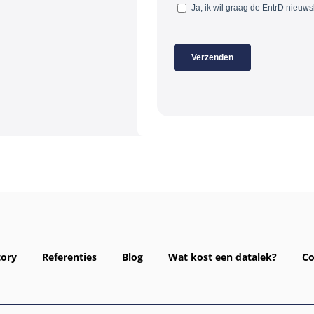
tory
Referenties
Blog
Wat kost een datalek?
Co