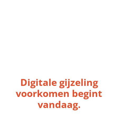
Waar binnen uw organisatie het grootste risico
zit
Hoe u digitale gijzeling structureel kunt
voorkomen
Wacht niet tot een incident
verandert in een crisis.
Digitale gijzeling
voorkomen begint
vandaag.