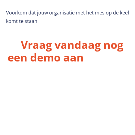
Voorkom dat jouw organisatie met het mes op de keel
komt te staan.
👉
Vraag vandaag nog
een demo aan
Tijdens een demo laten wij zien:
Hoe snel gevoelige velden gemaskeerd kunnen
worden
Hoe databases veilig kunnen worden
geanonimiseerd