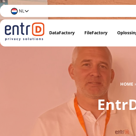
NL
DataFactory
FileFactory
Oplossin
Data M
Docume
AI & Da
HOME
EntrD