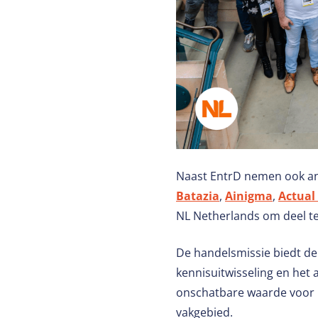
Naast EntrD nemen ook an
Batazia
,
Ainigma
,
Actual
NL Netherlands om deel te
De handelsmissie biedt de
kennisuitwisseling en het
onschatbare waarde voor b
vakgebied.