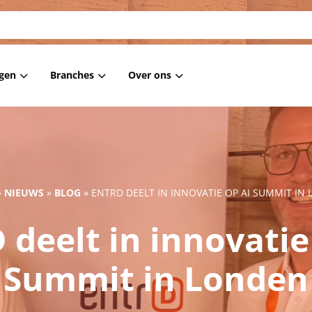
gen
Branches
Over ons
asking
Financiële instellingen
Blog
nt Masking
Overheid
Nieuws
ta Privacy
Woningcorporaties
Referenties
»
NIEUWS
»
BLOG
»
ENTRD DEELT IN INNOVATIE OP AI SUMMIT IN
Zorg
 deelt in innovatie
Overige
Arbeidsbemiddeling
Summit in Londen
ICT
Onderwijs