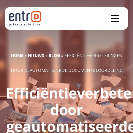
HOME
»
NIEUWS
»
BLOG
»
EFFICIËNTIEVERBETERINGEN
DOOR GEAUTOMATISEERDE DOCUMENTBEOORDELING
Efficiëntieverbet
door
geautomatiseerd