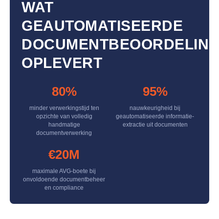
WAT
GEAUTOMATISEERDE
DOCUMENTBEOORDELIN
OPLEVERT
80%
95%
minder verwerkingstijd ten
nauwkeurigheid bij
opzichte van volledig
geautomatiseerde informatie-
handmatige
extractie uit documenten
documentverwerking
€20M
maximale AVG-boete bij
onvoldoende documentbeheer
en compliance