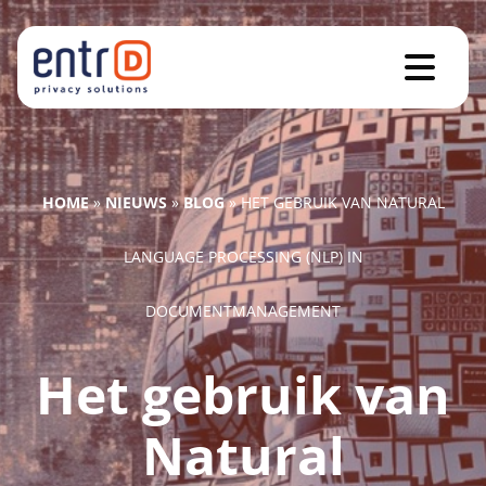
HOME
»
NIEUWS
»
BLOG
»
HET GEBRUIK VAN NATURAL
LANGUAGE PROCESSING (NLP) IN
DOCUMENTMANAGEMENT
Het gebruik van
Natural