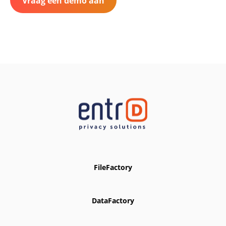
Vraag een demo aan
FileFactory
DataFactory