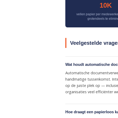
10K
vellen papier per medewerke
grotendeels te elimi
Veelgestelde vrage
Wat houdt automatische doc
Automatische documentverwerk
handmatige tussenkomst. Inte
op de juiste plek op — inclu
organisaties veel efficiënter w
Hoe draagt een papierloos k