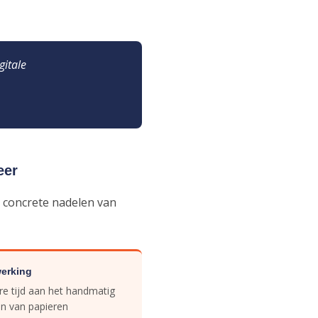
gitale
eer
e concrete nadelen van
werking
e tijd aan het handmatig
en van papieren