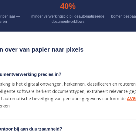
40%
r per jaar —
minder verwerkingstijd bij geautomatiseerde
bomen bespaard
neren
documentworkflows
n over van papier naar pixels
umentverwerking precies in?
ing is het digitaal ontvangen, herkennen, classificeren en router
lligente software herkent documenttypen, extraheert relevante g
sief automatische beveiliging van persoonsgegevens conform de
AVG
erken.
antoor bij aan duurzaamheid?