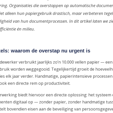
ring. Organisaties die overstappen op automatische docume
t alleen hun papiergebruik drastisch, maar verbeteren tegelij
igheid van hun documentprocessen. In dit artikel laten we zi
ficiëntie én milieu.
xels: waarom de overstap nu urgent is
werker verbruikt jaarlijks zo’n 10.000 vellen papier — een
ruik worden weggegooid. Tegelijkertijd groeit de hoeveelh
es elk jaar verder. Handmatige, papierintensieve processen 
ook een directe rem op productiviteit.
erking biedt hiervoor een directe oplossing: het systeem 
cumenten digitaal op — zonder papier, zonder handmatige tu
telt bovendien eisen aan de beveiliging van persoonsgegev