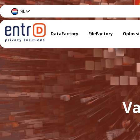
NL
DataFactory
FileFactory
Oploss
Data 
Docum
AI & D
Va