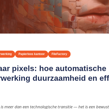
Retail
rwerking
Papierloos kantoor
FileFactory
aar pixels: hoe automatische
erking duurzaamheid en effi
is meer dan een technologische transitie — het is een bewus