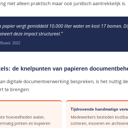
g niet alleen praktisch maar ook juridisch aantrekkelijk is.
 papier vergt gemiddeld 10.000 liter water en kost 17 bomen. Di
neert deze impact structureel.”
Board, 2022
xels: de knelpunten van papieren documentbeh
an digitale documentverwerking bespreken, is het nuttig d
rt te brengen:
Tijdrovende handmatige ver
rote hoeveelheden water,
Medewerkers besteden kostbar
ermatig printen en kopiëren
sorteren, invoeren en archiver