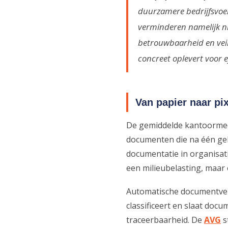
duurzamere bedrijfsvoe
verminderen namelijk nie
betrouwbaarheid en veil
concreet oplevert voor ef
Van papier naar pi
De gemiddelde kantoormede
documenten die na één geb
documentatie in organisati
een milieubelasting, maar 
Automatische documentverw
classificeert en slaat do
traceerbaarheid. De
AVG
s