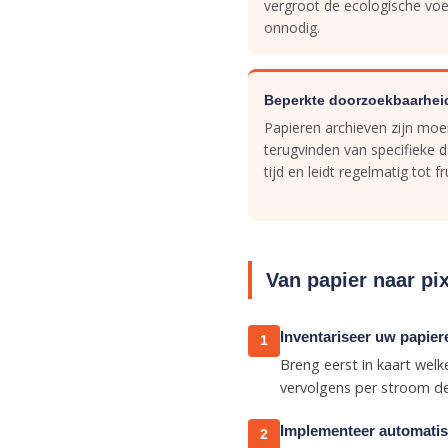
vergroot de ecologische voe
onnodig.
Beperkte doorzoekbaarhei
Papieren archieven zijn moei
terugvinden van specifieke
tijd en leidt regelmatig tot f
Van papier naar pix
Inventariseer uw papie
1
Breng eerst in kaart wel
vervolgens per stroom de p
Implementeer automati
2