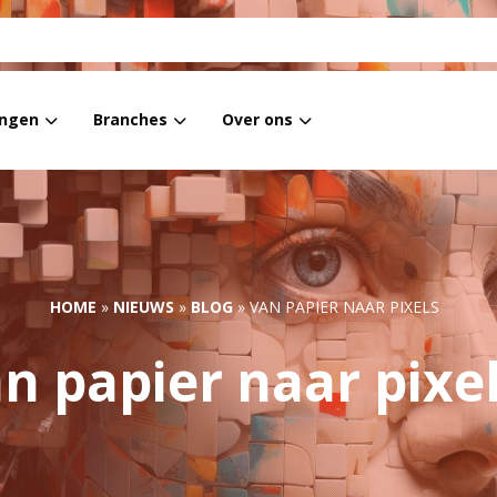
ingen
Branches
Over ons
Masking
Financiële instellingen
Blog
ent Masking
Overheid
Nieuws
ata Privacy
Woningcorporaties
Referenties
HOME
»
NIEUWS
»
BLOG
»
VAN PAPIER NAAR PIXELS
Zorg
n papier naar pix
Overige
Arbeidsbemiddeling
ICT
Onderwijs