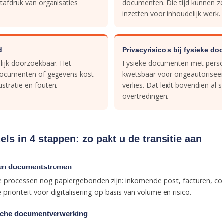
tafdruk van organisaties
documenten. Die tijd kunnen z
inzetten voor inhoudelijk werk.
d
Privacyrisico’s bij fysieke d
lijk doorzoekbaar. Het
Fysieke documenten met pers
 documenten of gegevens kost
kwetsbaar voor ongeautoriseerd
rustratie en fouten.
verlies. Dat leidt bovendien al 
overtredingen.
els in 4 stappen: zo pakt u de transitie aan
ren documentstromen
ke processen nog papiergebonden zijn: inkomende post, facturen, co
rioriteit voor digitalisering op basis van volume en risico.
sche documentverwerking