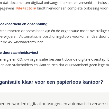
n dat documenten digitaal ontvangt, herkent en verwerkt — inclusief
 gegevens.
FileFactory
biedt hiervoor een complete oplossing voor
rzoekbaarheid en opschoning
ten moeten doorzoekbaar zijn én de organisatie moet overtollige 
verwijderen. Automatische opschoningstools voorkomen daardoor 
met de AVG-bewaartermijnen.
e duurzaamheidswinst
energie en CO₂ uw organisatie bespaart door de digitale overstap. Di
ien aan stakeholders en klanten zien dat duurzaamheid geen lege bel
rganisatie klaar voor een papierloos kantoor?
nten worden digitaal ontvangen en automatisch verwerkt