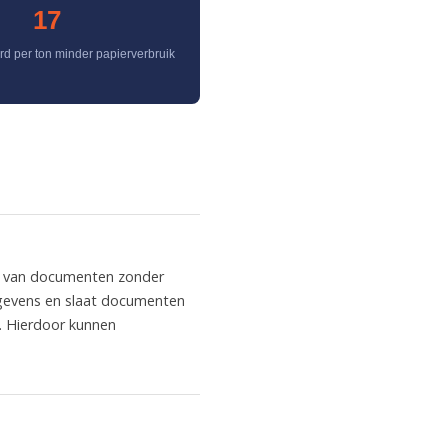
17
 per ton minder papierverbruik
en van documenten zonder
egevens en slaat documenten
. Hierdoor kunnen