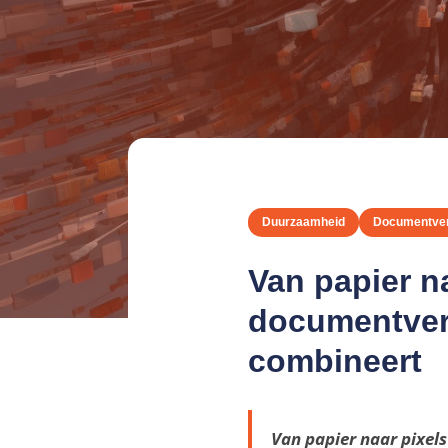
Duurzaamheid
Documentve
Van papier n
documentverw
combineert
Van papier naar pixels